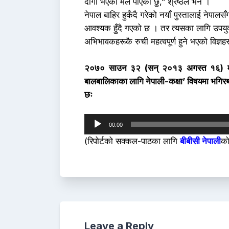
दीगो भएको मैले पाएको छु,” श्रेष्ठले भने ।
नेपाल बाहिर हुर्कंदै गरेको नयाँ पुस्तालाई ने
आवश्यक हुँदै गएको छ । तर त्यसका लागि उपयुक्त 
अभिभावकहरूकै रुची महत्वपूर्ण हुने भएको विज्ञह
२०७० साउन ३२ (सन् २०१३ अगस्त १६) मा ब
बालबालिकाका लागि नेपाली-कक्षा’
विषयमा भगिरथ 
छः
Audio
00:00
Player
(रिपोर्टको सक्कल-पाठका लागि
बीबीसी नेपाली
को
Leave a Reply