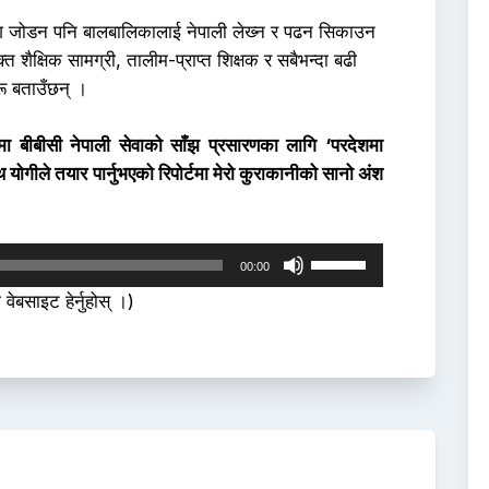
पालसँग जोडन पनि बालबालिकालाई नेपाली लेख्‍न र पढन सिकाउन
शैक्षिक सामग्री, तालीम-प्राप्त शिक्षक र सबैभन्दा बढी
रू बताउँछन् ।
ीबीसी नेपाली सेवाको साँझ प्रसारणका लागि ‘परदेशमा
योगीले तयार पार्नुभएको रिपोर्टमा मेरो कुराकानीको सानो अंश
Use
00:00
Up/Down
 वेबसाइट हेर्नुहोस् ।)
Arrow
keys
to
increase
or
decrease
volume.