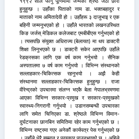
१९९२ साल फागु पूर्णिमामा जन्मेका श्रेष्ठ जेठो छोरा
हुनुहुन्छ । उहाँका पिताको नाम डा. भक्तबहादुर र
माताको नाम अमितादेवी हो । उहाँहरू ३ दाजुभाइ र एक
बहिनी जन्मनुभएको हो । उहाँले भारतको लखनउस्थित
किङ जर्जस् मेडिकल कलेजबाट एमबीबीएस गर्नुभएको हो
। त्यसपछि संयुक्त अधिराज्य (बेलायत) मा थप डाक्टरी
शिक्षा लिनुभएको छ । डाक्टरी सकेर आएपछि उहाँले
रेडक्रसका लागि एक वर्ष काम गर्नुभयो । सैनिक
अस्पतालमा ७ वर्ष काम गर्नुभयो । विभिन्न संस्थानको
सल्लाहकार-चिकित्सक रहनुभयो । अझै केही
संस्थानमा सल्लाहकार-चिकित्सक हुनुहुन्छ । राजा
वीरेन्द्रको उपचारमा संलग्न भएकै बेला नेपालभ्रमणमा
आएका विभिन्न सरकार-प्रमुख र सरकार-प्रमुखको
स्वास्थ्य-निगरानी गर्नुभयो । उडानसम्बन्धी उपचारका
लागि समेत चिनिएका डा. श्रेष्ठले विभिन्न विमान-
दुर्घटनाका छानबिन समितिमा रहेर काम गर्नुभएको छ ।
विभिन्न राष्ट्रमा गएर अनेकौं कार्यपत्र पेस गर्नुभएको छ
। उहाँले धेरै सम्मान र पुरस्कार पाउनुभएको छ । अहिले