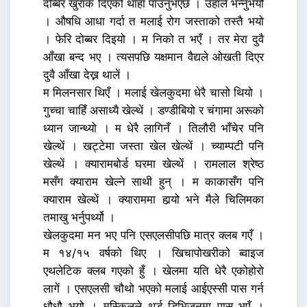
दोब्बर खुराक दिएको थाहा पाउनुभएछ । उहाँले भन्नुभयो
। औषधि आधा गर्दा त मलाई रोग जस्ताको तस्तै भयो
। फेरि दोब्बर दिइयो । म निको त भएँ । तर मेरा दुवै
आँखा बन्द भए । त्यसपछि यक्षमान वैद्यले ओखती दिएर
दुवै आँखा देख्न थालें ।
म मिलनसार थिएँ । मलाई खेलकुदमा धेरै चासो थियो ।
गुच्चा चाहिँ असाध्यै खेल्थें । डण्डीबियो र चंगामा अरूको
ध्यान जान्थ्यो । म धेरै लागिनँ । तिलौरी भाँचेर पनि
खेल्थें । खट्टेमा जस्ता खेल खेल्थें । च्याम्पटी पनि
खेल्थें । क्यारामबोर्ड घरमा खेल्थें । रामलाल श्रेष्ठ
मसँग क्याराम खेल्ने साथी हुन् । म काकासँग पनि
क्याराम खेल्थें । क्याराममा हार्‍यो भने मैले चिलिमका
तमाखु भर्नुपर्थ्यो ।
खेलकुदमा मन भए पनि एसएलसीपछि मात्र क्लब गएँ ।
म १४/१५ वर्षको थिए । खिचापोखरीको ब्वाइज
एथलेटिक क्लब गएको हुँ । खेलमा यति धेरै एकोहोरो
लागें । एसएलसी चौथो भएको मलाई आईएस्सी पास गर्न
धौधौ भयो । मुस्किलले थर्ड डिभिजनमा पास भएँ ।