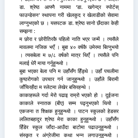
डा. श्रेष्ठ आफ्नै नाममा ‘डा. खगेन्द्र स्पोर्टस्
फाउन्डेसन’ स्थापना गरी खेलकुद र खेलाडीको सेवामा
लाग्नुभएको छ । यसपटक डा. श्रेष्ठ सानो छँदाका केही
सम्झना :
म छोरा र छोरीतिरकै पहिलो नाति भएर जन्में । त्यसैले
मावलमा नजिक भएँ । बुबा ४० वर्षकै उमेरमा बित्नुभयो
। त्यसबेला म ७/८ वर्षको मात्र थिएँ । त्यसैले पनि
मलाई धेरै माया गर्नुहुन्थ्यो ।
बुबा भएका बेला पनि म उहाँसँग हिँड्थे । उहाँ पचलीमा
कुष्ठरोगको उपचार गर्न जानुहुन्थ्यो । उहाँले बिरामी
जाँचिरहँदा म स्लेटमा लेखेर बसिरहन्थे ।
काकाहरूले गर्दा मेरो पढाइ राम्रो भएको हो । दुईजना
काकाले स्नातक (बीए) सम्म पढ्नुभएको थियो ।
एकजना त शिक्षक हुनुहुन्थ्यो । पाटन स्कुलको हेडसर
ललितबहादुर श्रेष्ठ मेरा काका हुनुहुन्थ्यो । उहाँसँग
हिँडेर स्कुल जाँदा-आउँदा बाटोमा पढाउनुहुन्थ्यो ।
संस्कृत र अंग्रेजीमा कथा भन्न लगाउनुहुन्थ्यो ।