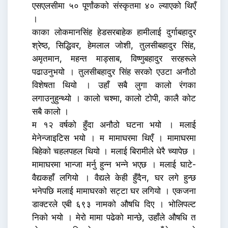
एसएलसीमा ५० पूर्णांकको संस्कृतमा ४० ल्याएको थिएँ
।
काका लोकमानसिंह हेडसरबाहेक हामीलाई दुर्गाबहादुर
श्रेष्ठ, सिद्धिवर, हेमलाल जोशी, तुलसीबहादुर सिंह,
अमृतमान, महन्त माड्साब, विष्णुबहादुर सरहरूले
पढाउनुभयो । तुलसीबहादुर सिंह सरको एउटा अनौठो
विशेषता थियो । उहाँ सबै लुगा कालो रंगका
लगाउनुहुन्थ्यो । कालो चश्मा, कालो टोपी, कालै कोट
सबै कालो ।
म १२ वर्षको हुँदा अनौठो घटना भयो । मलाई
मेनेन्जाइटिस भयो । म मामाघरमा थिएँ । मामाघरमा
बिहेको चहलपहल थियो । मलाई बिरामीले धेरै च्यापेछ ।
मामाघरमा भान्जा मर्नु हुन्न भन्ने भएछ । मलाई घाटे-
वैद्यकहाँ लगियो । वैद्यले केही हुँदैन, घर लगे हुन्छ
भनेपछि मलाई मामाघरको सट्टा घर लगियो । एकजना
डाक्टरले एबी ६९३ नामको औषधि दिए । भोलिपल्ट
निको भयो । मेरो मामा पढेको मान्छे, उहाँले औषधि त