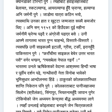
क्यानडाको टोरन्टो पुगे । त्यहाँबाट हवाइजहाजबाट
बेलायत, स्कटल्याण्ड, आयरल्याण्ड हुँदै फ्रान्स, हल्याण्ड
अनि जर्मनी पुगे । जाडोमा यात्रा कठिन भयो,
त्यसमाथि उनका हात र खुट्टा जन्मजात रूपमै कमजोर
थिए । अनि सन् १९५९ को हिउँदका दुई महीना
जर्मनीमै फ्रेन्च पढ्दै र अंग्रेजी पढाएर बसे । उनी
आफ्नै तागतमा भारत पुग्न चाहन्थे, विस्तारै–विस्तारै ।
त्यसपछि उनी साइकलमै इटाली, ग्रीस, टर्की, इरानहुँदै
पाकिस्तान पुगे । “कराँचीमा साइकल बेचेर उत्तर भारत
पसें” वर्नर भन्छन्, “त्यसबेला नेपाल गइनँ ।”
भारतमा उनले ऋषिकेशको वेदान्त आश्रममा हिन्दी भाषा
र पूर्वीय दर्शन पढे, गान्धीवादी नेता विनोबा भावेको
भूमिसुधार आन्दोलनमा हिंडे । ठाकुरको कोलकातास्थित
शान्ति निकेतन पनि पुगे । कोलकाताबाट पानीजहाजमा
सिलोन (श्रीलंका), सिंगापुर, भियतनामहुँदै जापान पुगेर
टोकियोको जेन अध्ययन केन्द्रमा बौद्ध अध्ययनमा लागे
। त्यहाँ उनलाई कोइलाबाट बनाइने जेन चित्रकलाले