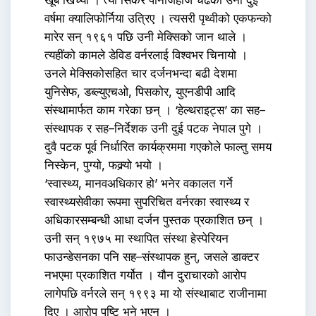
खूब खिच्यो । त्यो सिकेर पानीजहाज चढेका उनी दुई
वर्षमा क्यालिफोर्निया उत्रिए । त्यसरी पृथ्वीको एकफन्को
मारेर सन् १९६१ पछि उनी मेक्सिको जान थाले ।
त्यहींको कामले डेविड वर्नरलाई विश्वभर चिनायो ।
उनले मेक्सिकोसहित चार दर्जनभन्दा बढी देशमा
युनिसेफ, डब्ल्युएचओ, पिसकोर, युएनडीपी आदि
संस्थामार्फत काम गरेका छन् । ‘हेल्थराइट्स’ का सह–
संस्थापक र सह–निर्देशक उनी दुई पटक नेपाल पुगे ।
दुवै पटक पूर्व निर्धारित कार्यक्रममा गएकोले फाल्तु समय
निस्केन, पुग्यो, फक्र्यो भयो ।
‘स्वास्थ्य, मानवअधिकार हो’ भनेर वकालत गर्ने
स्वास्थ्यसेवीका रूपमा सुपरिचित वर्नरका स्वास्थ्य र
अधिकारसम्बन्धी आधा दर्जन पुस्तक प्रकाशित छन् ।
उनी सन् १९७५ मा स्थापित संस्था हेस्पेरियन
फाउन्डेसनका पनि सह–संस्थापक हुन्, जसले डाक्टर
नभएमा प्रकाशित गर्योत । यौन दुराचारको आरोप
लागेपछि वर्नरले सन् १९९३ मा यो संस्थाबाट राजीनामा
दिए । आरोप पुष्टि भने भएन ।