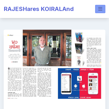
Skip
RAJESHares KOIRALAnd
to
content